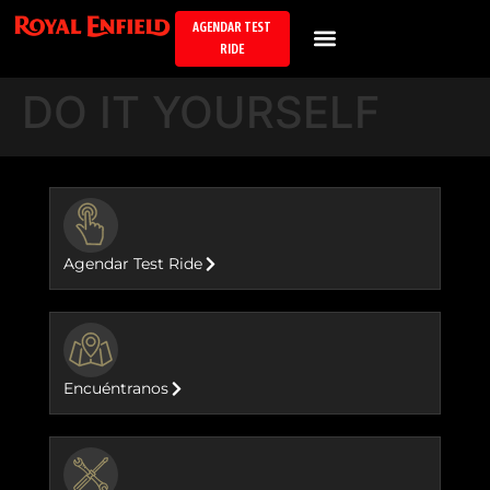
AGENDAR TEST
RIDE
DO IT YOURSELF
BUTTON
Agendar Test Ride
BUTTON
Encuéntranos
BUTTON