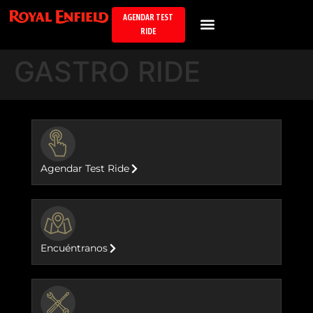
AGENDAR TEST
RIDE
GASTRO RIDE
BUTTON
Agendar Test Ride
BUTTON
Encuéntranos
BUTTON